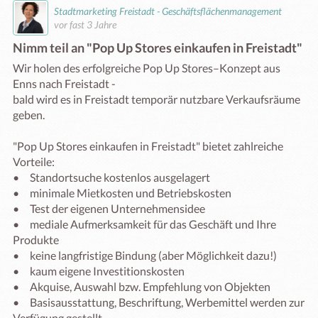
Stadtmarketing Freistadt - Geschäftsflächenmanagement
vor fast 3 Jahre
Nimm teil an "Pop Up Stores einkaufen in Freistadt"
Wir holen des erfolgreiche Pop Up Stores–Konzept aus 
Enns nach Freistadt -

bald wird es in Freistadt temporär nutzbare Verkaufsräume 
geben. 

"Pop Up Stores einkaufen in Freistadt" bietet zahlreiche 
Vorteile:

•	Standortsuche kostenlos ausgelagert

•	minimale Mietkosten und Betriebskosten

•	Test der eigenen Unternehmensidee 

•	mediale Aufmerksamkeit für das Geschäft und Ihre 
Produkte

•	keine langfristige Bindung (aber Möglichkeit dazu!)

•	kaum eigene Investitionskosten 

•	Akquise, Auswahl bzw. Empfehlung von Objekten 

•	Basisausstattung, Beschriftung, Werbemittel werden zur 
Verfügung gestellt 
