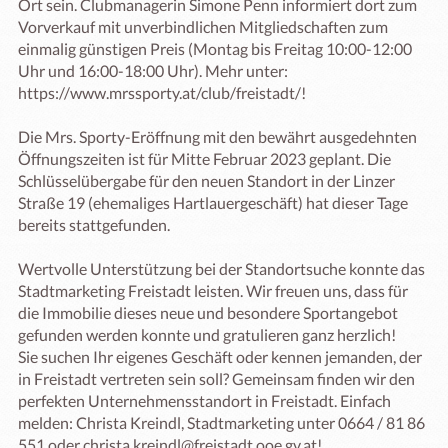
Ort sein. Clubmanagerin Simone Penn informiert dort zum 
Vorverkauf mit unverbindlichen Mitgliedschaften zum 
einmalig günstigen Preis (Montag bis Freitag 10:00-12:00 
Uhr und 16:00-18:00 Uhr). Mehr unter: 
https://www.mrssporty.at/club/freistadt/!

Die Mrs. Sporty-Eröffnung mit den bewährt ausgedehnten 
Öffnungszeiten ist für Mitte Februar 2023 geplant. Die 
Schlüsselübergabe für den neuen Standort in der Linzer 
Straße 19 (ehemaliges Hartlauergeschäft) hat dieser Tage 
bereits stattgefunden. 

Wertvolle Unterstützung bei der Standortsuche konnte das 
Stadtmarketing Freistadt leisten. Wir freuen uns, dass für 
die Immobilie dieses neue und besondere Sportangebot 
gefunden werden konnte und gratulieren ganz herzlich!

Sie suchen Ihr eigenes Geschäft oder kennen jemanden, der 
in Freistadt vertreten sein soll? Gemeinsam finden wir den 
perfekten Unternehmensstandort in Freistadt. Einfach 
melden: Christa Kreindl, Stadtmarketing unter 0664 / 81 86 
551 oder christa.kreindl@freistadt.ooe.gv.at!
