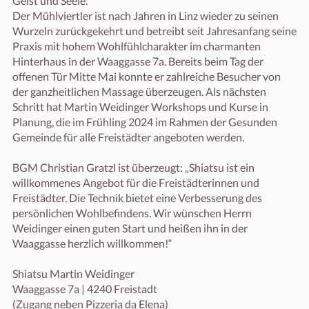
Geist und Seele. 

Der Mühlviertler ist nach Jahren in Linz wieder zu seinen 
Wurzeln zurückgekehrt und betreibt seit Jahresanfang seine 
Praxis mit hohem Wohlfühlcharakter im charmanten 
Hinterhaus in der Waaggasse 7a. Bereits beim Tag der 
offenen Tür Mitte Mai konnte er zahlreiche Besucher von 
der ganzheitlichen Massage überzeugen. Als nächsten 
Schritt hat Martin Weidinger Workshops und Kurse in 
Planung, die im Frühling 2024 im Rahmen der Gesunden 
Gemeinde für alle Freistädter angeboten werden. 

BGM Christian Gratzl ist überzeugt: „Shiatsu ist ein 
willkommenes Angebot für die Freistädterinnen und 
Freistädter. Die Technik bietet eine Verbesserung des 
persönlichen Wohlbefindens. Wir wünschen Herrn 
Weidinger einen guten Start und heißen ihn in der 
Waaggasse herzlich willkommen!“

Shiatsu Martin Weidinger

Waaggasse 7a | 4240 Freistadt

(Zugang neben Pizzeria da Elena)
