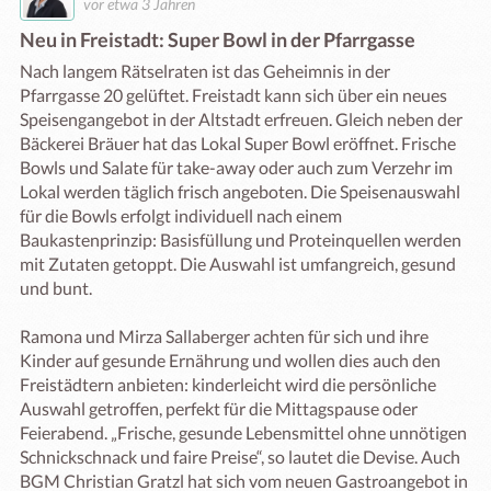
vor etwa 3 Jahren
Neu in Freistadt: Super Bowl in der Pfarrgasse
Nach langem Rätselraten ist das Geheimnis in der 
Pfarrgasse 20 gelüftet. Freistadt kann sich über ein neues 
Speisengangebot in der Altstadt erfreuen. Gleich neben der 
Bäckerei Bräuer hat das Lokal Super Bowl eröffnet. Frische 
Bowls und Salate für take-away oder auch zum Verzehr im 
Lokal werden täglich frisch angeboten. Die Speisenauswahl 
für die Bowls erfolgt individuell nach einem 
Baukastenprinzip: Basisfüllung und Proteinquellen werden 
mit Zutaten getoppt. Die Auswahl ist umfangreich, gesund 
und bunt. 

Ramona und Mirza Sallaberger achten für sich und ihre 
Kinder auf gesunde Ernährung und wollen dies auch den 
Freistädtern anbieten: kinderleicht wird die persönliche 
Auswahl getroffen, perfekt für die Mittagspause oder 
Feierabend. „Frische, gesunde Lebensmittel ohne unnötigen 
Schnickschnack und faire Preise“, so lautet die Devise. Auch 
BGM Christian Gratzl hat sich vom neuen Gastroangebot in 