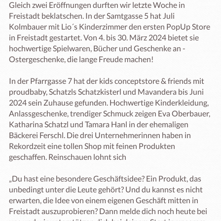
Gleich zwei Eröffnungen durften wir letzte Woche in 
Freistadt beklatschen. In der Samtgasse 5 hat Juli 
Kolmbauer mit Lio´s Kinderzimmer den ersten PopUp Store 
in Freistadt gestartet. Von 4. bis 30. März 2024 bietet sie 
hochwertige Spielwaren, Bücher und Geschenke an - 
Ostergeschenke, die lange Freude machen! 

In der Pfarrgasse 7 hat der kids conceptstore & friends mit 
proudbaby, Schatzls Schatzkisterl und Mavandera bis Juni 
2024 sein Zuhause gefunden. Hochwertige Kinderkleidung, 
Anlassgeschenke, trendiger Schmuck zeigen Eva Oberbauer, 
Katharina Schatzl und Tamara Hanl in der ehemaligen 
Bäckerei Ferschl. Die drei Unternehmerinnen haben in 
Rekordzeit eine tollen Shop mit feinen Produkten 
geschaffen. Reinschauen lohnt sich 

„Du hast eine besondere Geschäftsidee? Ein Produkt, das 
unbedingt unter die Leute gehört? Und du kannst es nicht 
erwarten, die Idee von einem eigenen Geschäft mitten in 
Freistadt auszuprobieren? Dann melde dich noch heute bei 