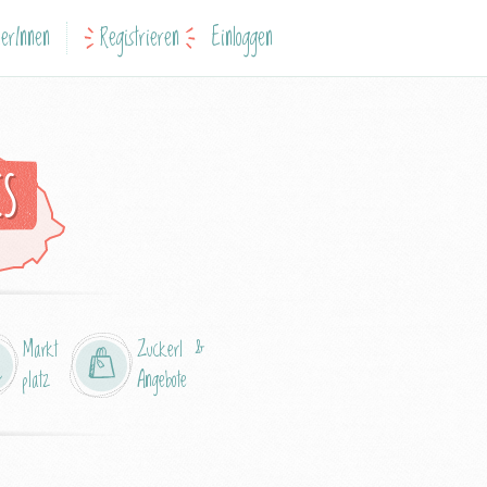
erInnen
Registrieren
Einloggen
is
Markt
Zuckerl &
platz
Angebote