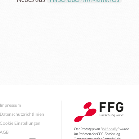
Impressum
Datenschutzrichtlinien
Cookie Einstellungen
Der Prototyp von “
WeLocally
” wurde
AGB
im Rahmen der FFG-Förderung
“Impact Innovation” entwickelt.