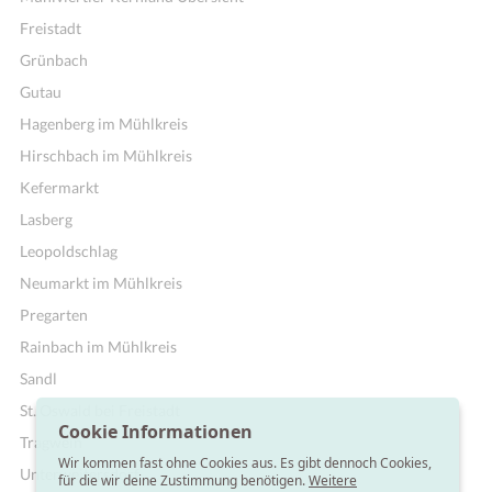
Freistadt
Grünbach
Gutau
Hagenberg im Mühlkreis
Hirschbach im Mühlkreis
Kefermarkt
Lasberg
Leopoldschlag
Neumarkt im Mühlkreis
Pregarten
Rainbach im Mühlkreis
Sandl
St. Oswald bei Freistadt
Cookie Informationen
Tragwein
Wir kommen fast ohne Cookies aus. Es gibt dennoch Cookies,
Unterweitersdorf
für die wir deine Zustimmung benötigen.
Weitere