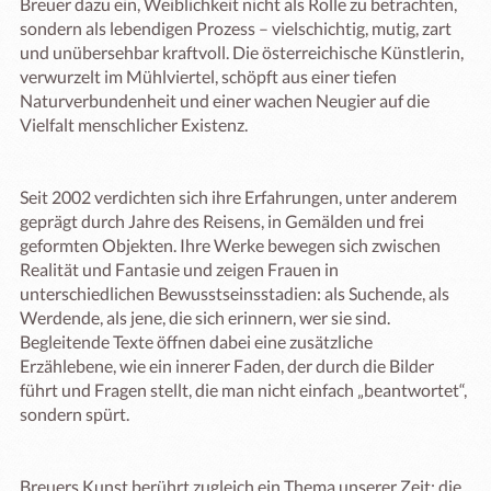
Breuer dazu ein, Weiblichkeit nicht als Rolle zu betrachten, 
sondern als lebendigen Prozess – vielschichtig, mutig, zart 
und unübersehbar kraftvoll. Die österreichische Künstlerin, 
verwurzelt im Mühlviertel, schöpft aus einer tiefen 
Naturverbundenheit und einer wachen Neugier auf die 
Vielfalt menschlicher Existenz.

Seit 2002 verdichten sich ihre Erfahrungen, unter anderem 
geprägt durch Jahre des Reisens, in Gemälden und frei 
geformten Objekten. Ihre Werke bewegen sich zwischen 
Realität und Fantasie und zeigen Frauen in 
unterschiedlichen Bewusstseinsstadien: als Suchende, als 
Werdende, als jene, die sich erinnern, wer sie sind. 
Begleitende Texte öffnen dabei eine zusätzliche 
Erzählebene, wie ein innerer Faden, der durch die Bilder 
führt und Fragen stellt, die man nicht einfach „beantwortet“, 
sondern spürt.

Breuers Kunst berührt zugleich ein Thema unserer Zeit: die 