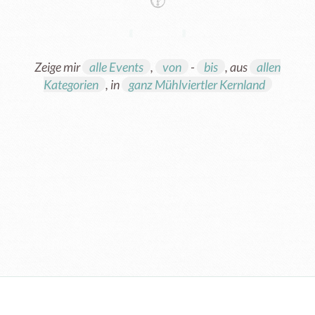
Zeige mir
alle Events
,
von
-
bis
, aus
allen
Kategorien
, in
ganz Mühlviertler Kernland
Energieteiler / Erneuerbare Energien