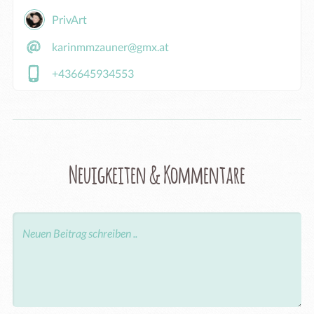
PrivArt
karinmmzauner@gmx.at
+436645934553
Neuigkeiten & Kommentare