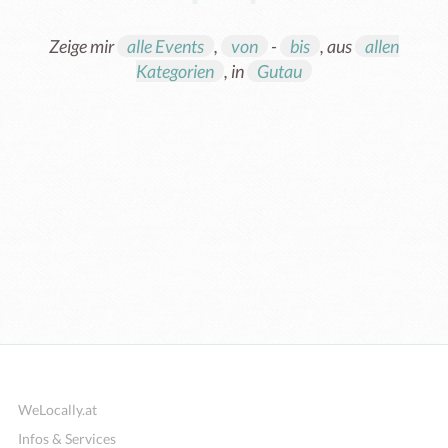
Zeige mir
alle Events
,
von
-
bis
, aus
allen
Kategorien
, in
Gutau
Weiterbildung
WeLocally.at
Infos & Services