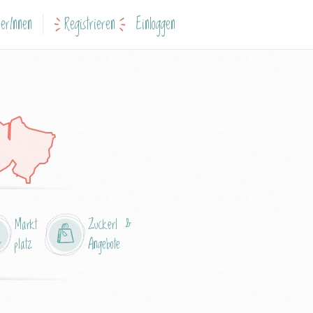
erInnen
Registrieren
Einloggen
Markt
Zuckerl &
platz
Angebote