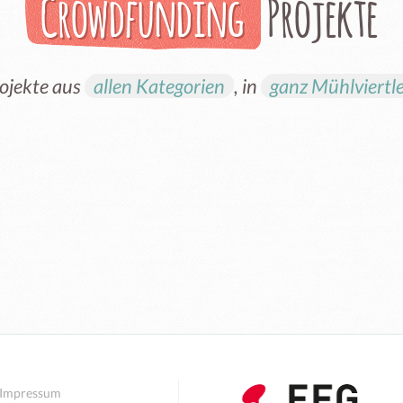
Crowdfunding
Projekte
rojekte aus
allen Kategorien
, in
ganz Mühlviertl
Impressum