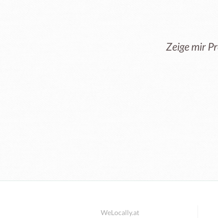
Zeige mir P
WeLocally.at