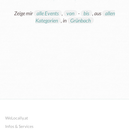
Zeige mir
alle Events
,
von
-
bis
, aus
allen
Kategorien
, in
Grünbach
Weiterbildung
WeLocally.at
Infos & Services